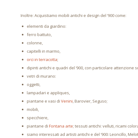
Inoltre: Acquistiamo mobili antichi e design del ‘900 come:
elementi da giardino:
ferro battuto,
colonne,
capitelli in marmo,
orci in terracotta
;
dipinti antichi e quadri del ‘900, con particolare attenzione s
vetri di murano:
oggetti,
lampadari e appliques,
piantane e vasi di
Venini
, Barovier, Seguso;
mobili,
specchiere,
piantane di
Fontana arte
; tessuti antichi: velluti, ricami colo
siamo interessati ad artisti antichi e del ‘900: Leoncillo, Melott