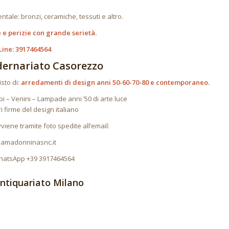
ntale: bronzi, ceramiche, tessuti e altro.
e e perizie con grande serietà.
Line: 3917464564
ernariato Casorezzo
sto di:
arredamenti di design anni 50-60-70-80 e contemporaneo.
i – Venini – Lampade anni ’50 di arte luce
ri firme del design italiano
iene tramite foto spedite all’email:
lamadonninasnc.it
hatsApp +39 3917464564
ntiquariato Milano