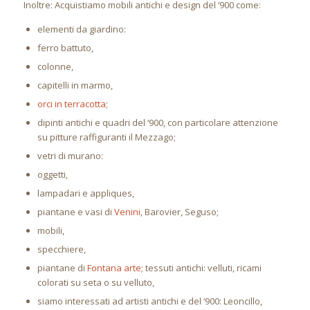
Inoltre: Acquistiamo mobili antichi e design del ‘900 come:
elementi da giardino:
ferro battuto,
colonne,
capitelli in marmo,
orci in terracotta
;
dipinti antichi e quadri del ‘900, con particolare attenzione
su pitture raffiguranti il Mezzago;
vetri di murano:
oggetti,
lampadari e appliques,
piantane e vasi di
Venini
, Barovier, Seguso;
mobili,
specchiere,
piantane di
Fontana arte
; tessuti antichi: velluti, ricami
colorati su seta o su velluto,
siamo interessati ad artisti antichi e del ‘900: Leoncillo,