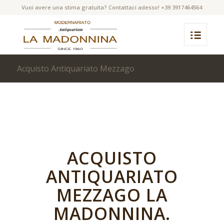
Vuoi avere una stima gratuita? Contattaci adesso! +39 3917464564
Acquisto Antiquariato Mezzago
ACQUISTO
ANTIQUARIATO
MEZZAGO LA
MADONNINA.