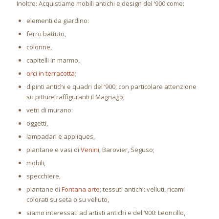
Inoltre: Acquistiamo mobili antichi e design del ‘900 come:
elementi da giardino:
ferro battuto,
colonne,
capitelli in marmo,
orci in terracotta
;
dipinti antichi e quadri del ‘900, con particolare attenzione
su pitture raffiguranti il Magnago;
vetri di murano:
oggetti,
lampadari e appliques,
piantane e vasi di
Venini
, Barovier, Seguso;
mobili,
specchiere,
piantane di
Fontana arte
; tessuti antichi: velluti, ricami
colorati su seta o su velluto,
siamo interessati ad artisti antichi e del ‘900: Leoncillo,