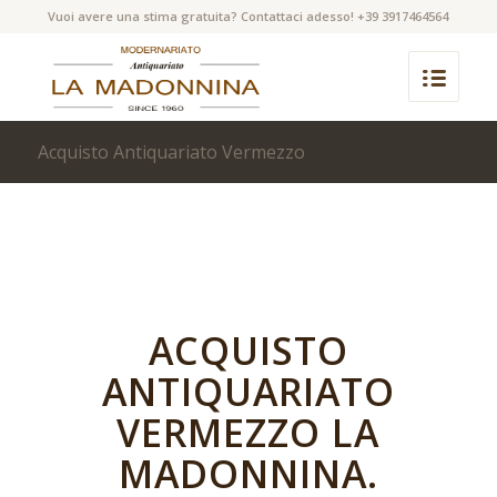
Vuoi avere una stima gratuita? Contattaci adesso! +39 3917464564
Acquisto Antiquariato Vermezzo
ACQUISTO
ANTIQUARIATO
VERMEZZO LA
MADONNINA.