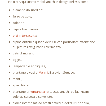
Inoltre: Acquistiamo mobili antichi e design del ‘900 come:
elementi da giardino:
ferro battuto,
colonne,
capitelli in marmo,
orci in terracotta
;
dipinti antichi e quadri del ‘900, con particolare attenzione
su pitture raffiguranti il Vermezzo;
vetri di murano:
oggetti,
lampadari e appliques,
piantane e vasi di
Venini
, Barovier, Seguso;
mobili,
specchiere,
piantane di
Fontana arte
; tessuti antichi: velluti, ricami
colorati su seta o su velluto,
siamo interessati ad artisti antichi e del ‘900: Leoncillo,