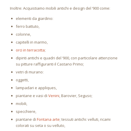
Inoltre: Acquistiamo mobili antichi e design del ‘900 come:
elementi da giardino:
ferro battuto,
colonne,
capitelli in marmo,
orci in terracotta
;
dipinti antichi e quadri del ‘900, con particolare attenzione
su pitture raffiguranti il Castano Primo;
vetri di murano:
oggetti,
lampadari e appliques,
piantane e vasi di
Venini
, Barovier, Seguso;
mobili,
specchiere,
piantane di
Fontana arte
; tessuti antichi: velluti, ricami
colorati su seta o su velluto,